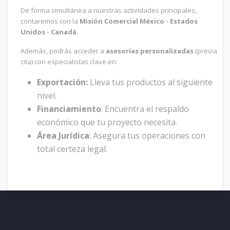
De forma simultánea a nuestras actividades principales,
contaremos con la
Misión Comercial México - Estados
Unidos - Canadá
.
Además, podrás acceder a
asesorías personalizadas
(previa
cita) con especialistas clave en:
Exportación:
Lleva tus productos al siguiente
nivel.
Financiamiento
: Encuentra el respaldo
económico que tu proyecto necesita.
Área Jurídica
: Asegura tus operaciones con
total certeza legal.