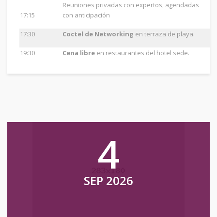
Reuniones privadas con expertos, agendadas
17:15
con anticipación
17:30
Coctel de Networking
en terraza de playa.
19:30
Cena libre
en restaurantes del hotel sede.
4
SEP 2026