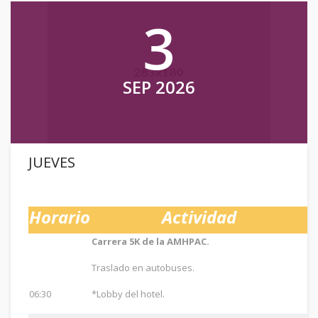
3
SEP 2026
JUEVES
Horario
Actividad
Carrera 5K de la AMHPAC.
Traslado en autobuses.
06:30
*Lobby del hotel.